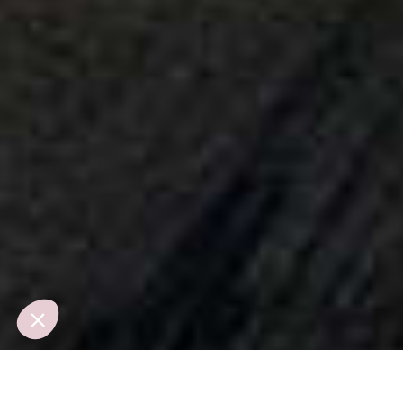
Salut c'est nous...
les Cookies !
On a attendu d'être sûrs que le contenu de
ce site vous intéresse avant de vous
déranger, mais on aimerait bien vous accompagner pendant votre
visite...
C'est OK pour vous ?
Lire la politique de confidentialité
Consentements certifiés par
Non merci
Je choisis
OK pour moi
Axeptio consent
Plateforme de Gestion du Consentement : Personnalisez vos Option
Notre plateforme vous permet d'adapter et de gérer vos paramètres de